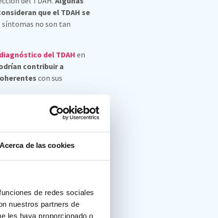
tección del TDAH.
Algunas
consideran que el TDAH se
s síntomas no son tan
ediagnóstico del TDAH
en
drían contribuir a
coherentes
con sus
ual en la evaluación ya
Acerca de las cookies
 funciones de redes sociales
con nuestros partners de
ue les haya proporcionado o