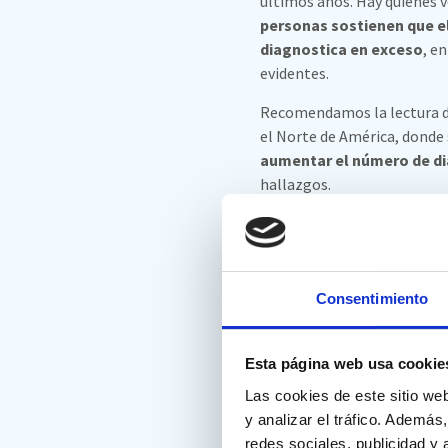
últimos años. Hay quienes v
personas sostienen que e
diagnostica en exceso
, e
evidentes.
Recomendamos la lectura 
el Norte de América, donde
aumentar el número de d
hallazgos.
Asimismo, en el estudio se
que ha mostrado una mayor
Consentimiento
Ansiedad vs TD
Esta página web usa cookie
Las cookies de este sitio we
y analizar el tráfico. Ademá
redes sociales, publicidad y