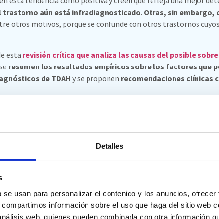
en esta tendencia como positiva y creen que refleja una mejor de
l trastorno aún está infradiagnosticado
.
Otras, sin embargo, 
ntre otros motivos, porque se confunde con otros trastornos cuyo
de esta
revisión crítica que analiza
las causas del posible sobr
 se
resumen los resultados empíricos sobre los factores que po
iagnósticos de TDAH
y se proponen
recomendaciones clínicas 
pone de relieve el potencial que tiene el uso de la
realidad virt
 especificidad y validez ecológica.
Detalles
AH
s
b se usan para personalizar el contenido y los anuncios, ofrecer
s, compartimos información sobre el uso que haga del sitio web 
 análisis web, quienes pueden combinarla con otra información q