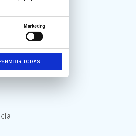
s
, algunos de sus
síntomas
rincipales diferencias entre
que la ansiedad suele surgir
Marketing
ón. Los síntomas de
PERMITIR TODAS
a si la persona no está concentrada
 que su mente está tranquila.
cia