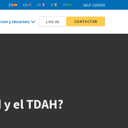
ES
EN
FR
IT
PT
HELP CENTER
cion y recursos
CONTACTAR
LOG IN
 y el TDAH?