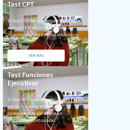
Test CPT
El test CPT es una herramienta para
evaluar la atención sostenida, la
impulsividad y el control inhibitorio.
VER MÁS
Test Funciones
Ejecutivas
El test de funciones ejecutivas
permite evaluar diferentes
componentes ejecutivos en
situaciones controladas.