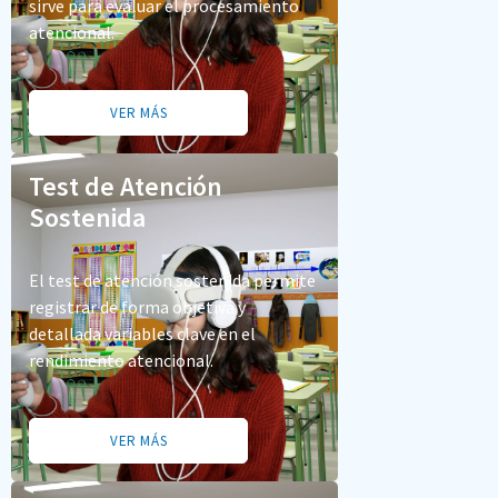
sirve para evaluar el procesamiento
atencional.
VER MÁS
Test de Atención
Sostenida
El test de atención sostenida permite
registrar de forma objetiva y
detallada variables clave en el
rendimiento atencional.
VER MÁS