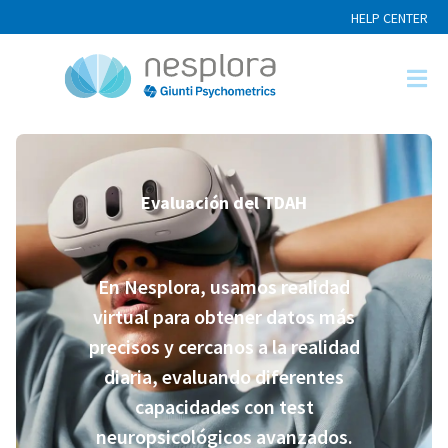
HELP CENTER
Evaluación del TDAH
En Nesplora, usamos realidad
virtual para obtener datos más
precisos y cercanos a la realidad
diaria, evaluando diferentes
capacidades con test
neuropsicológicos avanzados.