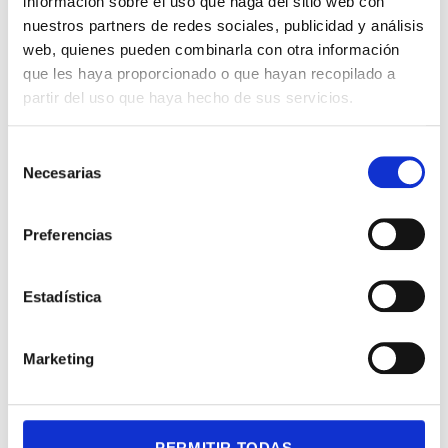
información sobre el uso que haga del sitio web con
se adapte a tus necesidades
nuestros partners de redes sociales, publicidad y análisis
web, quienes pueden combinarla con otra información
que les haya proporcionado o que hayan recopilado a
partir del uso que haya hecho de sus servicios.
Selección
Necesarias
de
consentimiento
Preferencias
Estadística
3
Configura
Marketing
el hardware
Configura el Hardware con
nuestra ayuda post-venta
PERMITIR TODAS