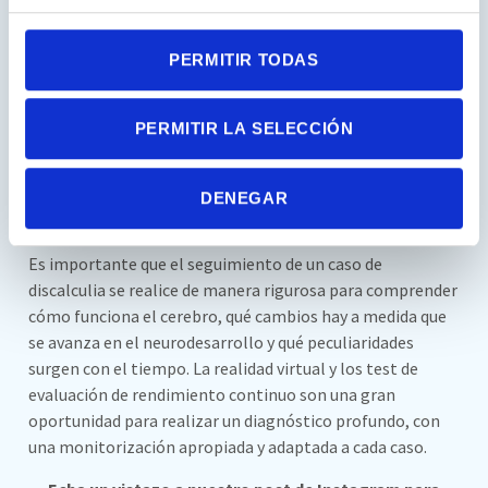
adolescentes y adultos
Cursos de matemáticas adaptativos
: muchos
PERMITIR TODAS
programas educativos ofrecen cursos adaptativos
que se ajustan al ritmo y nivel del estudiante,
proporcionando un apoyo continuo y adaptado.
PERMITIR LA SELECCIÓN
Evaluación completa y
DENEGAR
recurrente
Es importante que el seguimiento de un caso de
discalculia se realice de manera rigurosa para comprender
cómo funciona el cerebro, qué cambios hay a medida que
se avanza en el neurodesarrollo y qué peculiaridades
surgen con el tiempo. La realidad virtual y los test de
evaluación de rendimiento continuo son una gran
oportunidad para realizar un diagnóstico profundo, con
una monitorización apropiada y adaptada a cada caso.