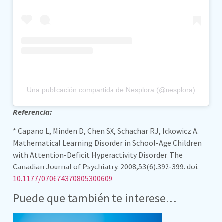
Una publicación compartida de Nesplora (@nesplora)
Referencia:
* Capano L, Minden D, Chen SX, Schachar RJ, Ickowicz A.
Mathematical Learning Disorder in School-Age Children
with Attention-Deficit Hyperactivity Disorder. The
Canadian Journal of Psychiatry. 2008;53(6):392-399. doi:
10.1177/070674370805300609
Puede que también te interese…