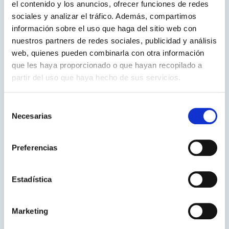
el contenido y los anuncios, ofrecer funciones de redes
Coaching educativo
: un
coach
especializado en
sociales y analizar el tráfico. Además, compartimos
aprendizaje puede trabajar con adolescentes y
información sobre el uso que haga del sitio web con
adultos para desarrollar técnicas de estudio y
nuestros partners de redes sociales, publicidad y análisis
estrategias de resolución de problemas adaptadas a
web, quienes pueden combinarla con otra información
sus necesidades.
que les haya proporcionado o que hayan recopilado a
Estrategias de compensación
partir del uso que haya hecho de sus servicios.
Uso de calculadoras y herramientas digitales
:
Selección
permitir el uso de calculadoras y aplicaciones de
Necesarias
de
apoyo para compensar las dificultades con los
consentimiento
cálculos mentales.
Organización y planificación
: enseñar habilidades
Preferencias
de organización y planificación para ayudar a
manejar tareas que requieren habilidades
Estadística
numéricas, como la administración del tiempo y el
manejo del dinero.
Programas y recursos para
Marketing