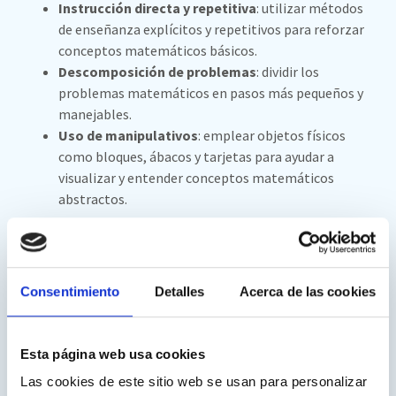
Instrucción directa y repetitiva
: utilizar métodos
de enseñanza explícitos y repetitivos para reforzar
conceptos matemáticos básicos.
Descomposición de problemas
: dividir los
problemas matemáticos en pasos más pequeños y
manejables.
Uso de manipulativos
: emplear objetos físicos
como bloques, ábacos y tarjetas para ayudar a
visualizar y entender conceptos matemáticos
abstractos.
Terapias y apoyo psicológico y
educativo
Consentimiento
Detalles
Acerca de las cookies
Terapia cognitivo-conductual (TCC)
: en algunos
casos puede ayudar a abordar la ansiedad
matemática y desarrollar estrategias para
Esta página web usa cookies
enfrentar situaciones estresantes relacionadas con
Las cookies de este sitio web se usan para personalizar
las matemáticas y la frustración que generan.