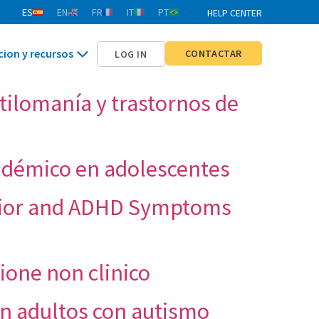
ES
EN
FR
IT
PT
HELP CENTER
cion y recursos
CONTACTAR
LOG IN
tilomanía y trastornos de
cadémico en adolescentes
avior and ADHD Symptoms
ione non clinico
 en adultos con autismo