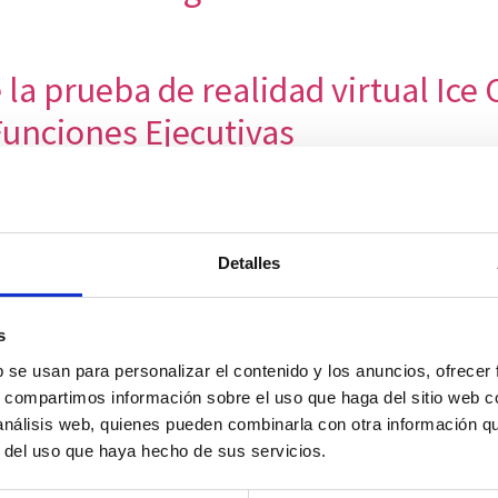
la prueba de realidad virtual Ice C
Funciones Ejecutivas
ND OBLIVION
ACIÓN DE MEMORIA VISUAL HACI
Detalles
TE DE REALIDAD VIRTUAL
s
(Nesplora Aquarium) for assessing
b se usan para personalizar el contenido y los anuncios, ofrecer
ative study
s, compartimos información sobre el uso que haga del sitio web 
 análisis web, quienes pueden combinarla con otra información q
rtual (Nesplora Aquarium) en la val
r del uso que haya hecho de sus servicios.