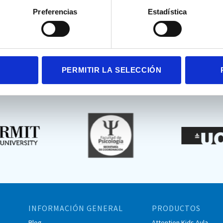
mporal por contingencia común e
Preferencias
Estadística
PERMITIR LA SELECCIÓN
Hemos colaborado con:
INFORMACIÓN GENERAL
PRODUCTOS
Blog
Attention Kids Aula