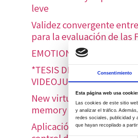
leve
Validez convergente entre 
para la evaluación de las 
EMOTIONS, MEMORIES A
*TESIS DE GRADO EVALU
Consentimiento
VIDEOJUEGO CON AMBIEN
Esta página web usa cookie
New virtual reality tool 
Las cookies de este sitio we
memory in adults: A norm
y analizar el tráfico. Ademá
redes sociales, publicidad y
Aplicación de realidad vi
que hayan recopilado a parti