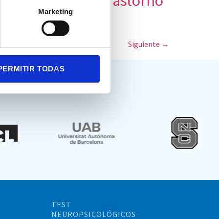
n pacientes con trastorno
Marketing
Siguiente
→
PERMITIR TODAS
TEST
NEUROPSICOLÓGICOS