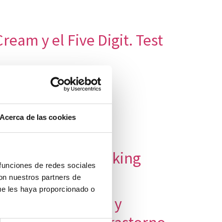
ream y el Five Digit. Test
ENDO USO DE
Acerca de las cookies
 attention and working
 funciones de redes sociales
con nuestros partners de
ue les haya proporcionado o
oración cognitiva y