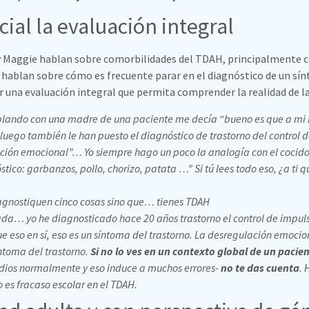
cial la evaluación integral
 y Maggie hablan sobre comorbilidades del TDAH, principalmente c
 hablan sobre cómo es frecuente parar en el diagnóstico de un sí
ar una evaluación integral que permita comprender la realidad de l
ablando con una madre de una paciente me decía “bueno es que a mi h
luego también le han puesto el diagnóstico de trastorno del control 
ción emocional”… Yo siempre hago un poco la analogía con el cocido: 
stico: garbanzos, pollo, chorizo, patata …” Si tú lees todo eso, ¿a ti 
agnostiquen cinco cosas sino que… tienes TDAH
da… yo he diagnosticado hace 20 años trastorno el control de impul
e eso en sí, eso es un síntoma del trastorno. La desregulación emocio
ntoma del trastorno.
Si no lo ves en un contexto global de un pacie
udios normalmente y eso induce a muchos errores-
no te das cuenta
. 
o es fracaso escolar en el TDAH.