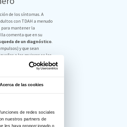
nero
ción de los síntomas. A
s adultos con TDAH a menudo
s para mantener la
illa comenta que en su
squeda de un diagnóstico
.
 impulsos) y que sean
queñas a las mujeres se les
. En el caso de las mujeres,
ansiedad o depresión
n reflejadas cuando buscan
a caída de estrógenos en la
Acerca de las cookies
 esos problemas de
sos les lleve a un
 funciones de redes sociales
con nuestros partners de
ue les haya proporcionado o