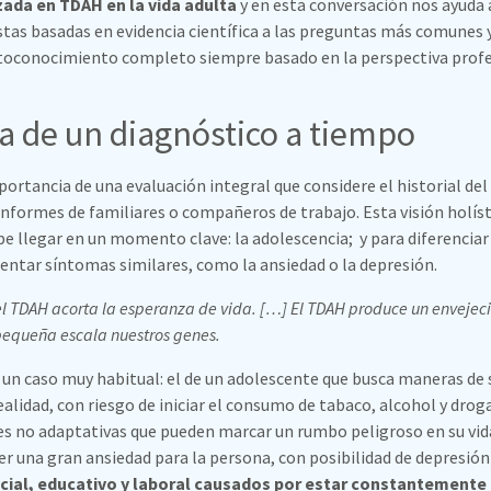
zada en TDAH en la vida adulta
y en esta conversación nos ayuda 
stas basadas en evidencia científica a las preguntas más comunes y
toconocimiento completo siempre basado en la perspectiva profesi
a de un diagnóstico a tiempo
portancia de una evaluación integral que considere el historial del
 informes de familiares o compañeros de trabajo. Esta visión holíst
be llegar en un momento clave: la adolescencia; y para diferencia
entar síntomas similares, como la ansiedad o la depresión.
l TDAH acorta la esperanza de vida. […] El TDAH produce un envejeci
equeña escala nuestros genes.
a un caso muy habitual: el de un adolescente que busca maneras de 
alidad, con riesgo de iniciar el consumo de tabaco, alcohol y droga
les no adaptativas que pueden marcar un rumbo peligroso en su vi
 una gran ansiedad para la persona, con posibilidad de depresión
cial, educativo y laboral causados por estar constantemente 