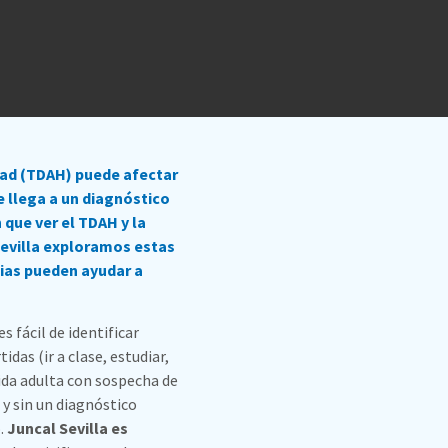
dad (TDAH) puede afectar
se llega a un diagnóstico
que ver el TDAH y la
Sevilla exploramos estas
gias pueden ayudar a
 fácil de identificar
as (ir a clase, estudiar,
da adulta con sospecha de
 y sin un diagnóstico
o.
Juncal Sevilla es