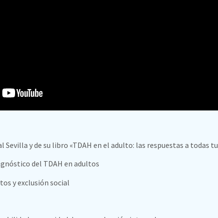
 Sevilla y de su libro «TDAH en el adulto: las respuestas a todas 
agnóstico del TDAH en adultos
tos y exclusión social