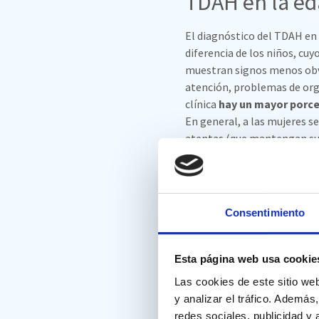
TDAH en la ed
El diagnóstico del TDAH en 
diferencia de los niños, c
muestran signos menos obvi
atención, problemas de orga
clínica
hay un mayor porce
En general, a las mujeres s
atentas (que mantengan su a
premia un comportamiento, p
Juncal Sevilla indica que e
causados por la represión a
el diagnóstico de sus hijos e
Consentimiento
mujer (perimenopausia) los
concentración y de desorden
diagnóstico de TDAH que ha
Esta página web usa cookie
Las cookies de este sitio we
y analizar el tráfico. Ademá
redes sociales, publicidad y