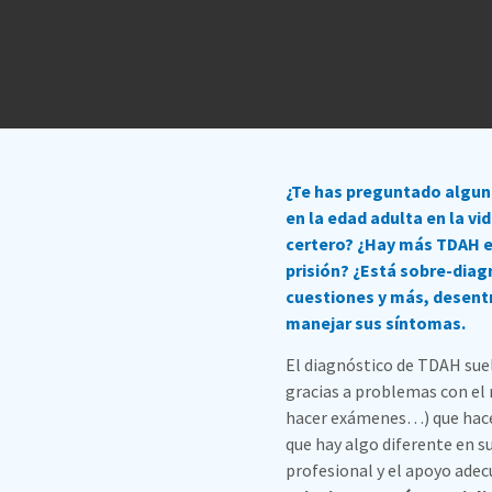
¿Te has preguntado alguna
en la edad adulta en la vi
certero? ¿Hay más TDAH en
prisión? ¿Está sobre-diag
cuestiones y más, desentr
manejar sus síntomas.
El diagnóstico de TDAH suele
gracias a problemas con el 
hacer exámenes…) que hacen
que hay algo diferente en s
profesional y el apoyo adec