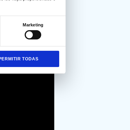
ncidencia del TDAH en
e la personalidad de un
n cuenta durante la
Marketing
ntrevista es muy
AH en el adulto: la
PERMITIR TODAS