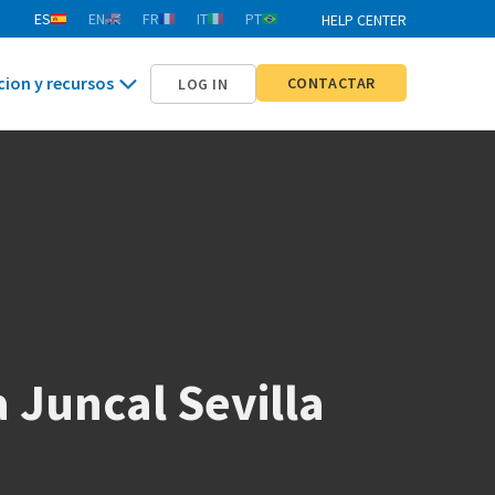
ES
EN
FR
IT
PT
HELP CENTER
cion y recursos
CONTACTAR
LOG IN
 Juncal Sevilla