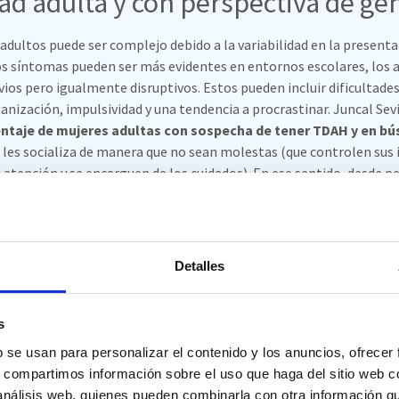
ad adulta y con perspectiva de gé
adultos puede ser complejo debido a la variabilidad en la presenta
uyos síntomas pueden ser más evidentes en entornos escolares, lo
os pero igualmente disruptivos. Estos pueden incluir dificultade
nización, impulsividad y una tendencia a procrastinar. Juncal Sev
ntaje de mujeres adultas con sospecha de tener TDAH y en bú
e les socializa de manera que no sean molestas (que controlen sus
tención y se encarguen de los cuidados). En ese sentido, desde pe
or lo que cualquier conducta que salga de eso tiende a reprimirse
s común que lo que se identifique inicialmente sea un trastorno de 
cumulada, y que un caso muy habitual es que las mujeres se sienta
 hijas y eso les lleve a buscar su diagnóstico propio.
Dato curioso:
l
Detalles
 síntomas del TDAH son más visibles. Esto hace que esos olvidos,
 emocional, les lleve a buscar apoyo profesional… y en algunos ca
 estado oculto durante toda su vida.
s
b se usan para personalizar el contenido y los anuncios, ofrecer
s, compartimos información sobre el uso que haga del sitio web 
 análisis web, quienes pueden combinarla con otra información q