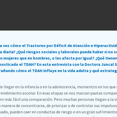
 vez cómo el Trastorno por Déficit de Atención e Hiperactivi
da diaria? ¿Qué riesgos sociales y laborales puede haber si no 
 mujeres que en hombres, o les afecta por igual? ¿Qué tienen 
nosticado el TDAH? En esta entrevista con la Doctora Juncal 
añando cómo el TDAH influye en la vida adulta y qué estrate
 llegar en la infancia o en la adolescencia, momentos en los que es
rendimiento escolar. En esas etapas se nos marcan pautas compartid
 más fácil una comparación. Pero muchas personas llegan a la vi
u manera de concentrarse, de priorizar o de controlar sus impulsos
uado, pueden caer en conductas de riesgo o en un gran sufrimient