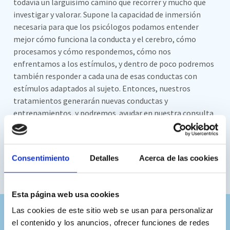
todavía un larguísimo camino que recorrer y mucho que
investigar y valorar. Supone la capacidad de inmersión
necesaria para que los psicólogos podamos entender
mejor cómo funciona la conducta y el cerebro, cómo
procesamos y cómo respondemos, cómo nos
enfrentamos a los estímulos, y dentro de poco podremos
también responder a cada una de esas conductas con
estímulos adaptados al sujeto. Entonces, nuestros
tratamientos generarán nuevas conductas y
entrenamientos, y podremos ayudar en nuestra consulta
a las personas de manera mucho más eficaz. En Nesplora
seguimos investigando y creciendo hacia esa ilusión cada
vez más cercana: utilizar la realidad virtual para estar
Consentimiento
Detalles
Acerca de las cookies
mucho más cerca de nuestros pacientes. En evaluación ya
lo hemos conseguido. Sigamos adelante.
Esta página web usa cookies
Las cookies de este sitio web se usan para personalizar
Comparte este artículo
el contenido y los anuncios, ofrecer funciones de redes