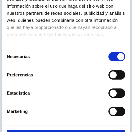
información sobre el uso que haga del sitio web con
Applications Management Association,
Information
nuestros partners de redes sociales, publicidad y análisis
Resources IGI Global, 2 mar. 2018 – 1845 páginas
web, quienes pueden combinarla con otra información
que les haya proporcionado o que hayan recopilado a
partir del uso que haya hecho de sus servicios.
Selección
Necesarias
de
consentimiento
Preferencias
Estadística
Marketing