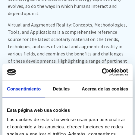
evolves, so do the ways in which humans interact and
depend upon it.
Virtual and Augmented Reality: Concepts, Methodologies,
Tools, and Applications is a comprehensive reference
source for the latest scholarly material on the trends,
techniques, and uses of virtual and augmented reality in
various fields, and examines the benefits and challenges
of these developments. Highlighting a range of pertinent
topics, such as human-computer interaction, digital self-
identity, and virtual reconstruction, this multi-volume
book is ideally designed for researchers, academics,
Consentimiento
Detalles
Acerca de las cookies
professionals, theorists, students, and practitioners
interested in emerging technology applications across
the digital plane.
Esta página web usa cookies
Referencia a Monité en el capítulo serious games
Las cookies de este sitio web se usan para personalizar
el contenido y los anuncios, ofrecer funciones de redes
Virtual and Augmented Reality: Concepts, Methodologies,
sociales y analizar el tráfico. Además, compartimos
Tools, and Applications: Concepts, Methodologies, Tools, and