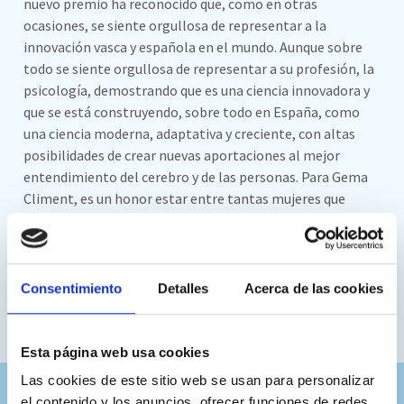
nuevo premio ha reconocido que, como en otras
ocasiones, se siente orgullosa de representar a la
innovación vasca y española en el mundo. Aunque sobre
todo se siente orgullosa de representar a su profesión, la
psicología, demostrando que es una ciencia innovadora y
que se está construyendo, sobre todo en España, como
una ciencia moderna, adaptativa y creciente, con altas
posibilidades de crear nuevas aportaciones al mejor
entendimiento del cerebro y de las personas. Para Gema
Climent, es un honor estar entre tantas mujeres que
demuestran día a día su potencial y liderazgo. Tiene
especial interés crear referentes que hagan que las niñas
vean la vida como un lugar estimulante para crecer,
desarrollarse y hacer lo que sueñan sin ningún tipo de
Consentimiento
Detalles
Acerca de las cookies
techo de cristal. Con este deseo os saludamos desde
Nesplora.
Esta página web usa cookies
Las cookies de este sitio web se usan para personalizar
Comparte este artículo
el contenido y los anuncios, ofrecer funciones de redes