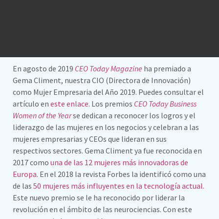
En agosto de 2019
CEO Today
Magazine
ha premiado a
Gema Climent, nuestra CIO (Directora de Innovación)
como Mujer Empresaria del Año 2019. Puedes consultar el
artículo en
este enlace
. Los premios
CEO Today Business
Women of the Year
se dedican a reconocer los logros y el
liderazgo de las mujeres en los negocios y celebran a las
mujeres empresarias y CEOs que lideran en sus
respectivos sectores. Gema Climent ya fue reconocida en
2017 como
una de las 12 mujeres más innovadoras de
Europa
. En el 2018 la revista Forbes la identificó como una
de las
50 mujeres más influyentes en la tecnología actual.
Este nuevo premio se le ha reconocido por liderar la
revolución en el ámbito de las neurociencias. Con este