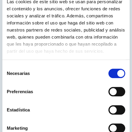
Las cookies de este sitio web se usan para personalizar
el contenido y los anuncios, ofrecer funciones de redes
sociales y analizar el tráfico. Además, compartimos
Acepto recibir información por correo
electrónico
información sobre el uso que haga del sitio web con
nuestros partners de redes sociales, publicidad y análisis
web, quienes pueden combinarla con otra información
que les haya proporcionado o que hayan recopilado a
ENVIAR
partir del uso que haya hecho de sus servicios.
Selección
Al registrarte, aceptas nuestra
política de
Necesarias
de
privacidad
y autorizas recibir información de
consentimiento
Nesplora.
Preferencias
Estadística
Hemos colaborado con:
Marketing