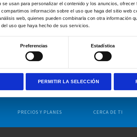
b se usan para personalizar el contenido y los anuncios, ofrecer
s, compartimos información sobre el uso que haga del sitio web 
 análisis web, quienes pueden combinarla con otra información q
r del uso que haya hecho de sus servicios.
Preferencias
Estadística
INFORMACIÓN GENERAL
PRODUCTOS
Blog
Attention Kids Aula
Investigación
Attention Aquarium
Recursos
Executive Functions Ic
PERMITIR LA SELECCIÓN
Contacto
Memory Suite
Mapa web
PRECIOS Y PLANES
CERCA DE TI