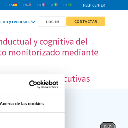
ES
EN
FR
IT
PT
HELP CENTER
cion y recursos
CONTACTAR
LOG IN
nductual y cognitiva del
ento monitorizado mediante
las funciones ejecutivas
Acerca de las cookies