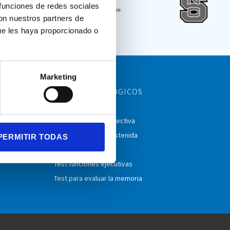
 funciones de redes sociales
con nuestros partners de
ue les haya proporcionado o
Marketing
TEST
NEUROPSICOLÓGICOS
Test CPT
Test de atención selectiva
e Cream
Test de atención sostenida
PERMITIR TODAS
Test TDAH
Test funciones ejecutivas
Test para evaluar la memoria