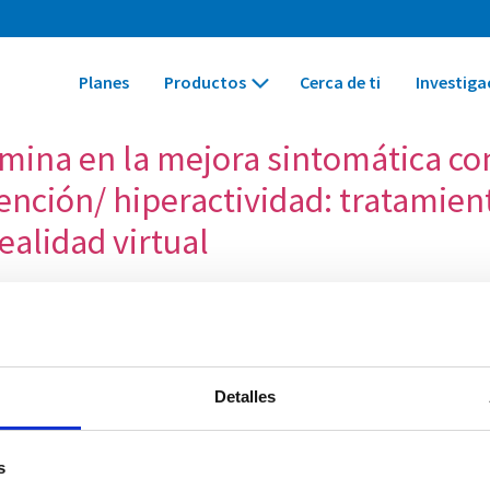
Planes
Productos
Cerca de ti
Investiga
amina en la mejora sintomática co
atención/ hiperactividad: tratami
ealidad virtual
os multitarea en la evaluación de 
Hemos colaborado con:
Detalles
s