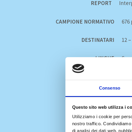
REPORT
Inter
CAMPIONE NORMATIVO
676
DESTINATARI
12 –
LINGUE
Spag
Por
Ital
Ted
Consenso
Tur
LICENZA
Incl
Questo sito web utilizza i c
Utilizziamo i cookie per perso
nostro traffico. Condividiamo 
di analisi dei dati web, pubbl