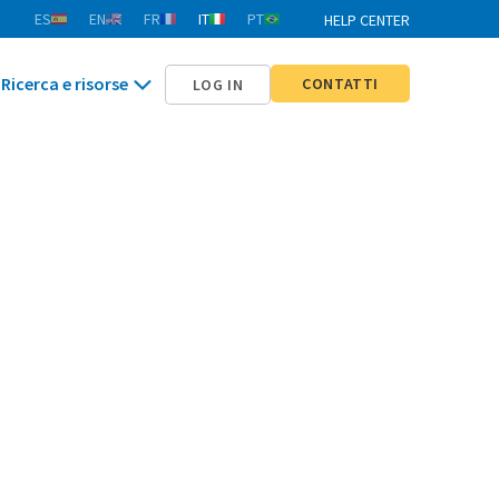
ES
EN
FR
IT
PT
HELP CENTER
Ricerca e risorse
CONTATTI
LOG IN