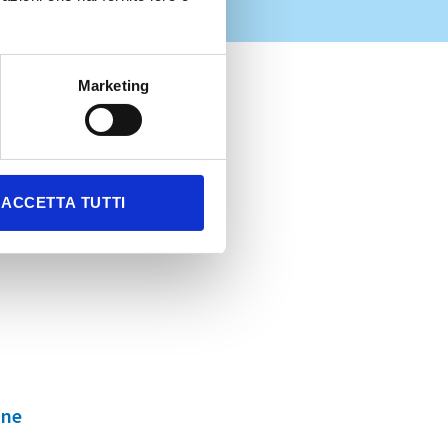
Marketing
alutate:
ACCETTA TUTTI
ine