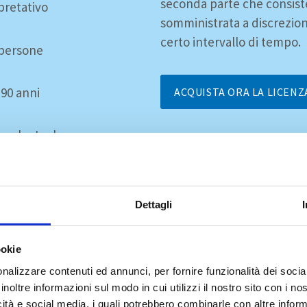
seconda parte che consiste
pretativo
somministrata a discrezio
certo intervallo di tempo.
 persone
 90 anni
ACQUISTA ORA LA LICENZ
nolo, Inglese,
toghese-BR ,
iano, Francese,
esco,Greco, Russo y
Dettagli
co
usa
ookie
nalizzare contenuti ed annunci, per fornire funzionalità dei socia
inoltre informazioni sul modo in cui utilizzi il nostro sito con i n
icità e social media, i quali potrebbero combinarle con altre inform