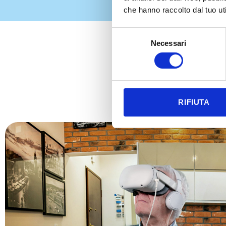
che hanno raccolto dal tuo uti
Selezione
Necessari
del
consenso
RIFIUTA